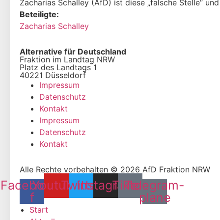
Zacharias Schalley (AfD) ist diese „falsche Stelle“ und
Beteiligte:
Zacharias Schalley
Alternative für Deutschland
Fraktion im Landtag NRW
Platz des Landtags 1
40221 Düsseldorf
Impressum
Datenschutz
Kontakt
Impressum
Datenschutz
Kontakt
Alle Rechte vorbehalten © 2026 AfD Fraktion NRW
Facebook-
Youtube
Twitter
Instagram
Tiktok
Telegram-
f
plane
Start