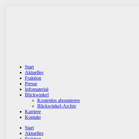
Zum
Inhalt
wechseln
Start
Aktuelles
Fraktion
Presse
Infomaterial
Blickwinkel
Kostenlos abonnieren
Blickwinkel-Archiv
Karriere
Kontakt
Start
Aktuelles
Fraktion