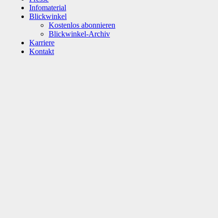
Infomaterial
Blickwinkel
Kostenlos abonnieren
Blickwinkel-Archiv
Karriere
Kontakt