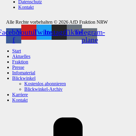
Datenschutz
Kontakt
Alle Rechte vorbehalten © 2026 AfD Fraktion NRW
Facebook-
Youtube
Twitter
Instagram
Tiktok
Telegram-
f
plane
Start
Aktuelles
Fraktion
Presse
Infomaterial
Blickwinkel
Kostenlos abonnieren
Blickwinkel-Archiv
Karriere
Kontakt