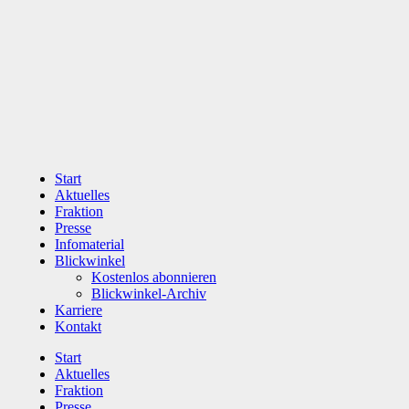
Zum
Inhalt
wechseln
Start
Aktuelles
Fraktion
Presse
Infomaterial
Blickwinkel
Kostenlos abonnieren
Blickwinkel-Archiv
Karriere
Kontakt
Start
Aktuelles
Fraktion
Presse