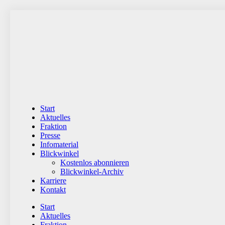
Zum
Inhalt
wechseln
Start
Aktuelles
Fraktion
Presse
Infomaterial
Blickwinkel
Kostenlos abonnieren
Blickwinkel-Archiv
Karriere
Kontakt
Start
Aktuelles
Fraktion