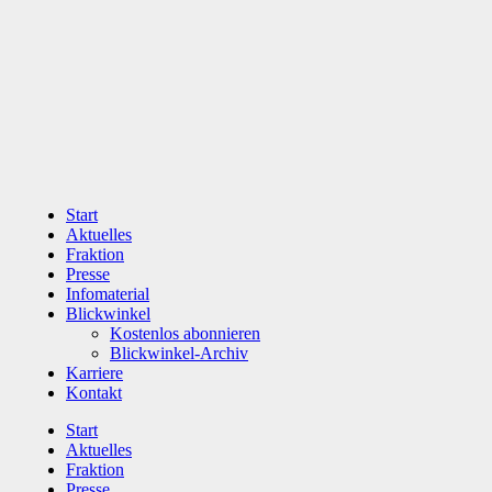
Zum
Inhalt
wechseln
Start
Aktuelles
Fraktion
Presse
Infomaterial
Blickwinkel
Kostenlos abonnieren
Blickwinkel-Archiv
Karriere
Kontakt
Start
Aktuelles
Fraktion
Presse