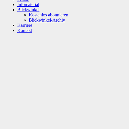
Infomaterial
Blickwinkel
Kostenlos abonnieren
Blickwinkel-Archiv
Karriere
Kontakt