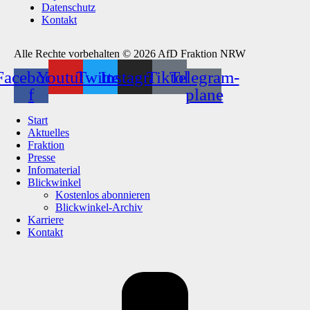
Datenschutz
Kontakt
Alle Rechte vorbehalten © 2026 AfD Fraktion NRW
Facebook-
Youtube
Twitter
Instagram
Tiktok
Telegram-
f
plane
Start
Aktuelles
Fraktion
Presse
Infomaterial
Blickwinkel
Kostenlos abonnieren
Blickwinkel-Archiv
Karriere
Kontakt