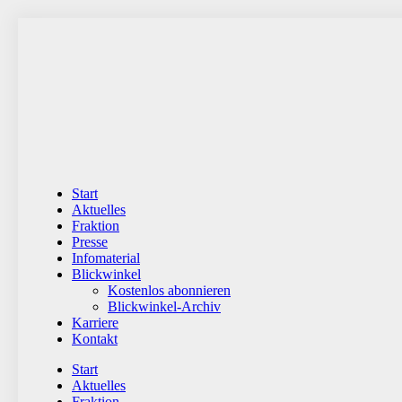
Zum
Inhalt
wechseln
Start
Aktuelles
Fraktion
Presse
Infomaterial
Blickwinkel
Kostenlos abonnieren
Blickwinkel-Archiv
Karriere
Kontakt
Start
Aktuelles
Fraktion