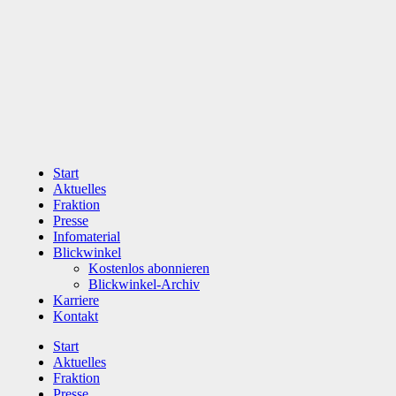
Zum
Inhalt
wechseln
Start
Aktuelles
Fraktion
Presse
Infomaterial
Blickwinkel
Kostenlos abonnieren
Blickwinkel-Archiv
Karriere
Kontakt
Start
Aktuelles
Fraktion
Presse