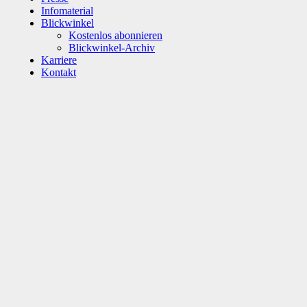
Infomaterial
Blickwinkel
Kostenlos abonnieren
Blickwinkel-Archiv
Karriere
Kontakt