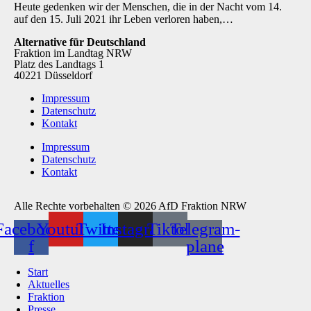
Heute gedenken wir der Menschen, die in der Nacht vom 14.
auf den 15. Juli 2021 ihr Leben verloren haben,…
Alternative für Deutschland
Fraktion im Landtag NRW
Platz des Landtags 1
40221 Düsseldorf
Impressum
Datenschutz
Kontakt
Impressum
Datenschutz
Kontakt
Alle Rechte vorbehalten © 2026 AfD Fraktion NRW
Facebook-
Youtube
Twitter
Instagram
Tiktok
Telegram-
f
plane
Start
Aktuelles
Fraktion
Presse