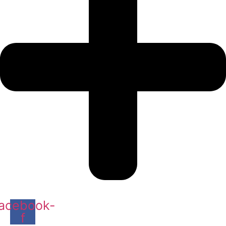
acebook-
f