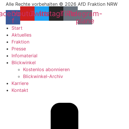
Alle Rechte vorbehalten © 2026 AfD Fraktion NRW
acebook-
Youtube
Twitter
Instagram
Tiktok
Telegram-
f
plane
Start
Aktuelles
Fraktion
Presse
Infomaterial
Blickwinkel
Kostenlos abonnieren
Blickwinkel-Archiv
Karriere
Kontakt