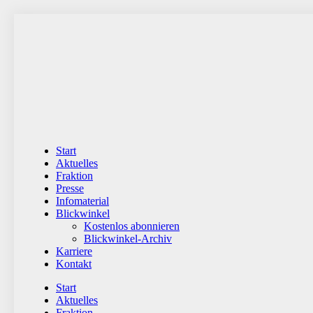
Zum
Inhalt
wechseln
Start
Aktuelles
Fraktion
Presse
Infomaterial
Blickwinkel
Kostenlos abonnieren
Blickwinkel-Archiv
Karriere
Kontakt
Start
Aktuelles
Fraktion