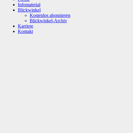
Infomaterial
Blickwinkel
Kostenlos abonnieren
Blickwinkel-Archiv
Karriere
Kontakt