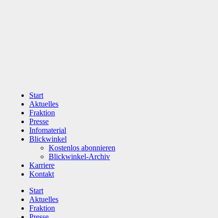
Zum
Inhalt
wechseln
Start
Aktuelles
Fraktion
Presse
Infomaterial
Blickwinkel
Kostenlos abonnieren
Blickwinkel-Archiv
Karriere
Kontakt
Start
Aktuelles
Fraktion
Presse