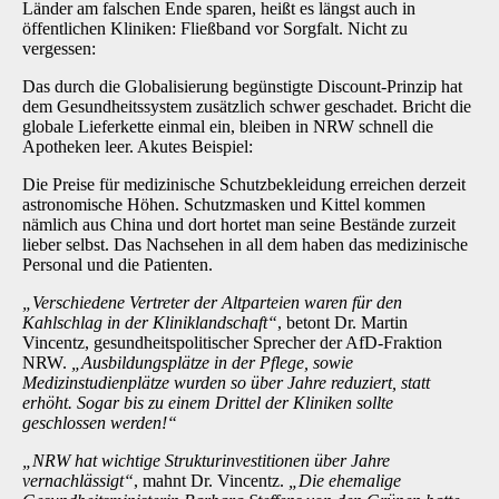
Länder am falschen Ende sparen, heißt es längst auch in
öffentlichen Kliniken: Fließband vor Sorgfalt. Nicht zu
vergessen:
Das durch die Globalisierung begünstigte Discount-Prinzip hat
dem Gesundheitssystem zusätzlich schwer geschadet. Bricht die
globale Lieferkette einmal ein, bleiben in NRW schnell die
Apotheken leer. Akutes Beispiel:
Die Preise für medizinische Schutzbekleidung erreichen derzeit
astronomische Höhen. Schutzmasken und Kittel kommen
nämlich aus China und dort hortet man seine Bestände zurzeit
lieber selbst. Das Nachsehen in all dem haben das medizinische
Personal und die Patienten.
„Verschiedene Vertreter der Altparteien waren für den
Kahlschlag in der Kliniklandschaft“
, betont Dr. Martin
Vincentz, gesundheitspolitischer Sprecher der AfD-Fraktion
NRW.
„Ausbildungsplätze in der Pflege, sowie
Medizinstudienplätze wurden so über Jahre reduziert, statt
erhöht. Sogar bis zu einem Drittel der Kliniken sollte
geschlossen werden!“
„NRW hat wichtige Strukturinvestitionen über Jahre
vernachlässigt“
, mahnt Dr. Vincentz.
„Die ehemalige