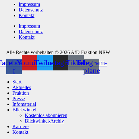
Impressum
Datenschutz
Kontakt
Impressum
Datenschutz
Kontakt
Alle Rechte vorbehalten © 2026 AfD Fraktion NRW
Facebook-
Youtube
Twitter
Instagram
Tiktok
Telegram-
f
plane
Start
Aktuelles
Fraktion
Presse
Infomaterial
Blickwinkel
Kostenlos abonnieren
Blickwinkel-Archiv
Karriere
Kontakt