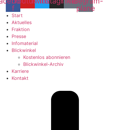
acebook-
Youtube
Twitter
Instagram
Tiktok
Telegram-
f
plane
Start
Aktuelles
Fraktion
Presse
Infomaterial
Blickwinkel
Kostenlos abonnieren
Blickwinkel-Archiv
Karriere
Kontakt