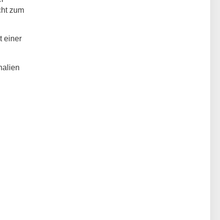
cht zum
t einer
nalien