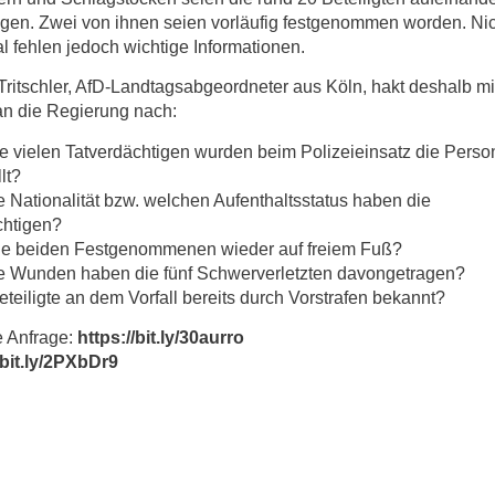
gen. Zwei von ihnen seien vorläufig festgenommen worden. Ni
l fehlen jedoch wichtige Informationen.
ritschler, AfD-Landtagsabgeordneter aus Köln, hakt deshalb mi
an die Regierung nach:
e vielen Tatverdächtigen wurden beim Polizeieinsatz die Perso
lt?
 Nationalität bzw. welchen Aufenthaltsstatus haben die
chtigen?
die beiden Festgenommenen wieder auf freiem Fuß?
e Wunden haben die fünf Schwerverletzten davongetragen?
eteiligte an dem Vorfall bereits durch Vorstrafen bekannt?
 Anfrage:
https://bit.ly/30aurro
/bit.ly/2PXbDr9