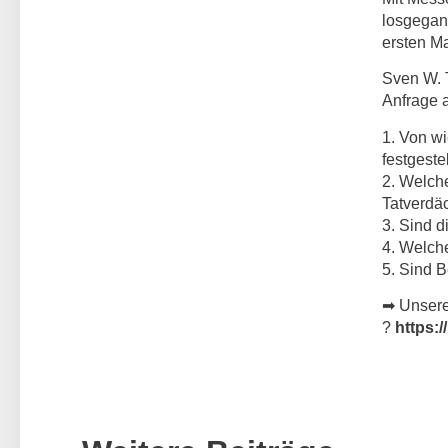
losgegan
ersten Ma
Sven W. T
Anfrage 
1. Von wi
festgestel
2. Welche
Tatverdä
3. Sind 
4. Welch
5. Sind B
➡
Unsere
?
https:/