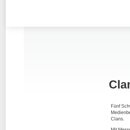
Cla
Fünf Schw
Medienbe
Clans.
Mit Mess