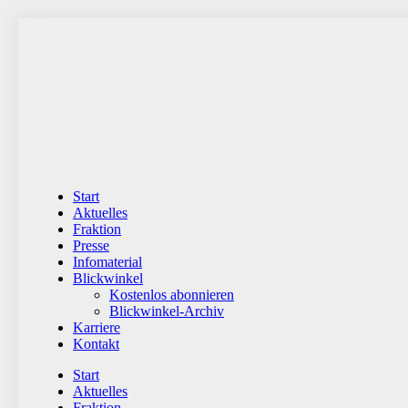
Zum
Inhalt
wechseln
Start
Aktuelles
Fraktion
Presse
Infomaterial
Blickwinkel
Kostenlos abonnieren
Blickwinkel-Archiv
Karriere
Kontakt
Start
Aktuelles
Fraktion