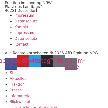
Fraktion im Landtag NRW
Platz des Landtags 1
40221 Düsseldorf
Impressum
Datenschutz
Kontakt
Impressum
Datenschutz
Kontakt
Alle Rechte vorbehalten © 2026 AfD Fraktion NRW
acebook-
Youtube
Twitter
Instagram
Tiktok
Telegram-
f
plane
Start
Aktuelles
Fraktion
Presse
Infomaterial
Blickwinkel
Kostenlos abonnieren