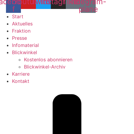
acebook-
Youtube
Twitter
Instagram
Tiktok
Telegram-
f
plane
Start
Aktuelles
Fraktion
Presse
Infomaterial
Blickwinkel
Kostenlos abonnieren
Blickwinkel-Archiv
Karriere
Kontakt