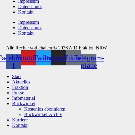
Impressum
Datenschutz
Kontakt
Impressum
Datenschutz
Kontakt
Alle Rechte vorbehalten © 2026 AfD Fraktion NRW
Facebook-
Youtube
Twitter
Instagram
Tiktok
Telegram-
f
plane
Start
Aktuelles
Fraktion
Presse
Infomaterial
Blickwinkel
Kostenlos abonnieren
Blickwinkel-Archiv
Karriere
Kontakt