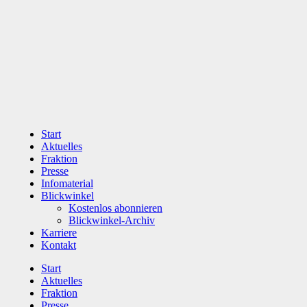
Zum
Inhalt
wechseln
Start
Aktuelles
Fraktion
Presse
Infomaterial
Blickwinkel
Kostenlos abonnieren
Blickwinkel-Archiv
Karriere
Kontakt
Start
Aktuelles
Fraktion
Presse