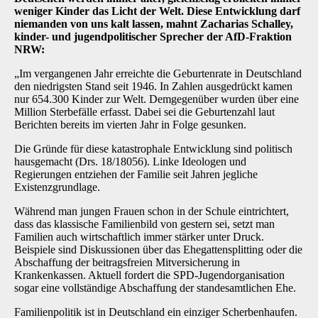
weniger Kinder das Licht der Welt. Diese Entwicklung darf
niemanden von uns kalt lassen, mahnt Zacharias Schalley,
kinder- und jugendpolitischer Sprecher der AfD-Fraktion
NRW:
„Im vergangenen Jahr erreichte die Geburtenrate in Deutschland
den niedrigsten Stand seit 1946. In Zahlen ausgedrückt kamen
nur 654.300 Kinder zur Welt. Demgegenüber wurden über eine
Million Sterbefälle erfasst. Dabei sei die Geburtenzahl laut
Berichten bereits im vierten Jahr in Folge gesunken.
Die Gründe für diese katastrophale Entwicklung sind politisch
hausgemacht (Drs. 18/18056). Linke Ideologen und
Regierungen entziehen der Familie seit Jahren jegliche
Existenzgrundlage.
Während man jungen Frauen schon in der Schule eintrichtert,
dass das klassische Familienbild von gestern sei, setzt man
Familien auch wirtschaftlich immer stärker unter Druck.
Beispiele sind Diskussionen über das Ehegattensplitting oder die
Abschaffung der beitragsfreien Mitversicherung in
Krankenkassen. Aktuell fordert die SPD-Jugendorganisation
sogar eine vollständige Abschaffung der standesamtlichen Ehe.
Familienpolitik ist in Deutschland ein einziger Scherbenhaufen.