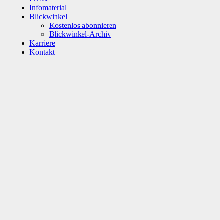
Infomaterial
Blickwinkel
Kostenlos abonnieren
Blickwinkel-Archiv
Karriere
Kontakt