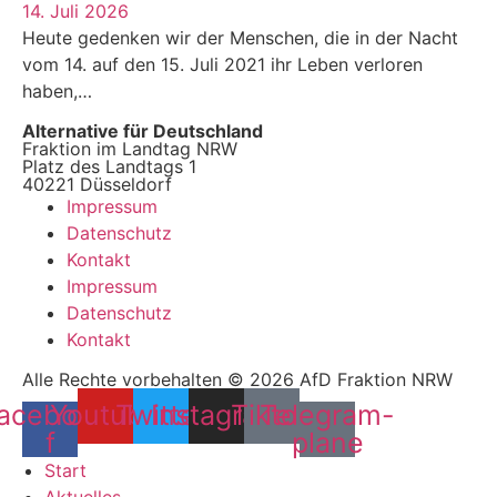
14. Juli 2026
Heute gedenken wir der Menschen, die in der Nacht
vom 14. auf den 15. Juli 2021 ihr Leben verloren
haben,…
Alternative für Deutschland
Fraktion im Landtag NRW
Platz des Landtags 1
40221 Düsseldorf
Impressum
Datenschutz
Kontakt
Impressum
Datenschutz
Kontakt
Alle Rechte vorbehalten © 2026 AfD Fraktion NRW
acebook-
Youtube
Twitter
Instagram
Tiktok
Telegram-
f
plane
Start