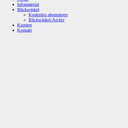
Infomaterial
Blickwinkel
Kostenlos abonnieren
Blickwinkel-Archiv
Karriere
Kontakt