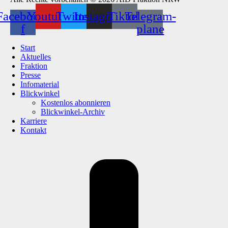
Facebook-
Youtube
Twitter
Instagram
Tiktok
Telegram-
f
plane
Start
Aktuelles
Fraktion
Presse
Infomaterial
Blickwinkel
Kostenlos abonnieren
Blickwinkel-Archiv
Karriere
Kontakt