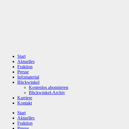
Zum
Inhalt
wechseln
Start
Aktuelles
Fraktion
Presse
Infomaterial
Blickwinkel
Kostenlos abonnieren
Blickwinkel-Archiv
Karriere
Kontakt
Start
Aktuelles
Fraktion
Presse