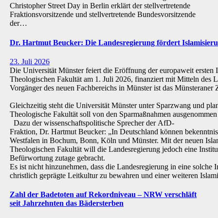
Christopher Street Day in Berlin erklärt der stellvertretende
Fraktionsvorsitzende und stellvertretende Bundesvorsitzende
der…
Dr. Hartmut Beucker: Die Landesregierung fördert Islamisi
23. Juli 2026
Die Universität Münster feiert die Eröffnung der europaweit ersten 
Theologischen Fakultät am 1. Juli 2026, finanziert mit Mitteln de
Vorgänger des neuen Fachbereichs in Münster ist das Münsteraner Z
Gleichzeitig steht die Universität Münster unter Sparzwang und pla
Theologische Fakultät soll von den Sparmaßnahmen ausgenommen 
Dazu der wissenschaftspolitische Sprecher der AfD-
Fraktion, Dr. Hartmut Beucker: „In Deutschland können bekenntnis
Westfalen in Bochum, Bonn, Köln und Münster. Mit der neuen Isla
Theologischen Fakultät will die Landesregierung jedoch eine Institu
Befürwortung zutage gebracht.
Es ist nicht hinzunehmen, dass die Landesregierung in eine solche Inst
christlich geprägte Leitkultur zu bewahren und einer weiteren Isl
Zahl der Badetoten auf Rekordniveau – NRW verschläft
seit Jahrzehnten das Bädersterben