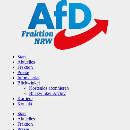
Zum
Inhalt
wechseln
Start
Aktuelles
Fraktion
Presse
Infomaterial
Blickwinkel
Kostenlos abonnieren
Blickwinkel-Archiv
Karriere
Kontakt
Start
Aktuelles
Fraktion
Presse