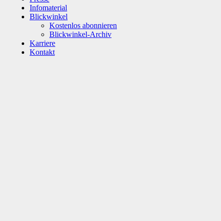
Infomaterial
Blickwinkel
Kostenlos abonnieren
Blickwinkel-Archiv
Karriere
Kontakt