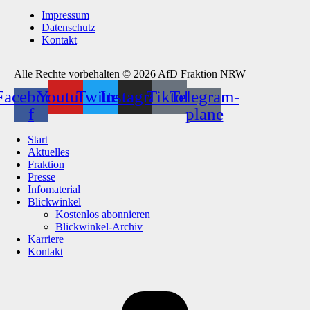
Impressum
Datenschutz
Kontakt
Alle Rechte vorbehalten © 2026 AfD Fraktion NRW
Facebook-
Youtube
Twitter
Instagram
Tiktok
Telegram-
f
plane
Start
Aktuelles
Fraktion
Presse
Infomaterial
Blickwinkel
Kostenlos abonnieren
Blickwinkel-Archiv
Karriere
Kontakt