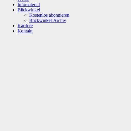
Infomaterial
Blickwinkel
Kostenlos abonnieren
Blickwinkel-Archiv
Karriere
Kontakt