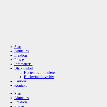
Zum
Inhalt
wechseln
Start
Aktuelles
Fraktion
Presse
Infomaterial
Blickwinkel
Kostenlos abonnieren
Blickwinkel-Archiv
Karriere
Kontakt
Start
Aktuelles
Fraktion
Presse