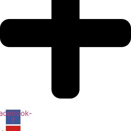
acebook-
f