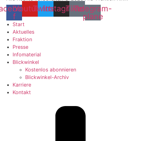
acebook-
Youtube
Twitter
Instagram
Tiktok
Telegram-
f
plane
Start
Aktuelles
Fraktion
Presse
Infomaterial
Blickwinkel
Kostenlos abonnieren
Blickwinkel-Archiv
Karriere
Kontakt