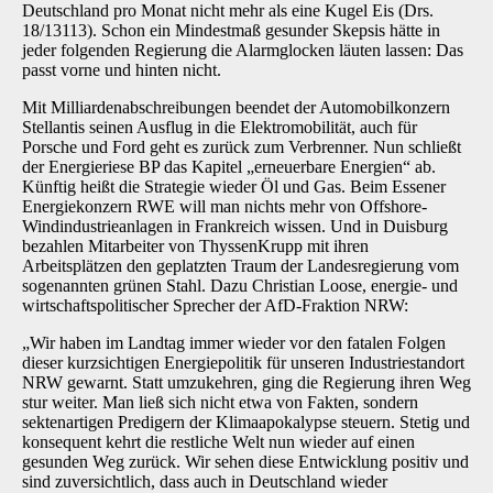
Deutschland pro Monat nicht mehr als eine Kugel Eis (Drs.
18/13113). Schon ein Mindestmaß gesunder Skepsis hätte in
jeder folgenden Regierung die Alarmglocken läuten lassen: Das
passt vorne und hinten nicht.
Mit Milliardenabschreibungen beendet der Automobilkonzern
Stellantis seinen Ausflug in die Elektromobilität, auch für
Porsche und Ford geht es zurück zum Verbrenner. Nun schließt
der Energieriese BP das Kapitel „erneuerbare Energien“ ab.
Künftig heißt die Strategie wieder Öl und Gas. Beim Essener
Energiekonzern RWE will man nichts mehr von Offshore-
Windindustrieanlagen in Frankreich wissen. Und in Duisburg
bezahlen Mitarbeiter von ThyssenKrupp mit ihren
Arbeitsplätzen den geplatzten Traum der Landesregierung vom
sogenannten grünen Stahl. Dazu Christian Loose, energie- und
wirtschaftspolitischer Sprecher der AfD-Fraktion NRW:
„Wir haben im Landtag immer wieder vor den fatalen Folgen
dieser kurzsichtigen Energiepolitik für unseren Industriestandort
NRW gewarnt. Statt umzukehren, ging die Regierung ihren Weg
stur weiter. Man ließ sich nicht etwa von Fakten, sondern
sektenartigen Predigern der Klimaapokalypse steuern. Stetig und
konsequent kehrt die restliche Welt nun wieder auf einen
gesunden Weg zurück. Wir sehen diese Entwicklung positiv und
sind zuversichtlich, dass auch in Deutschland wieder