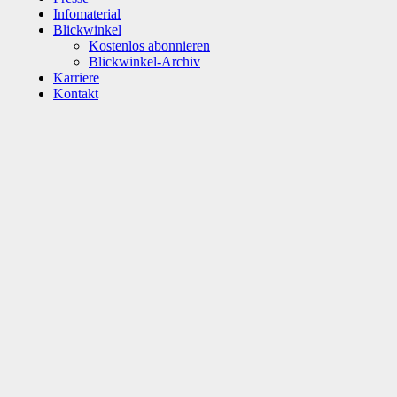
Infomaterial
Blickwinkel
Kostenlos abonnieren
Blickwinkel-Archiv
Karriere
Kontakt