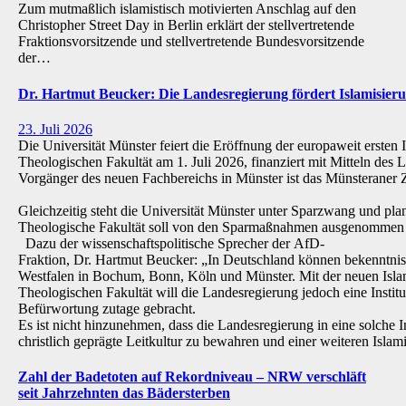
Zum mutmaßlich islamistisch motivierten Anschlag auf den
Christopher Street Day in Berlin erklärt der stellvertretende
Fraktionsvorsitzende und stellvertretende Bundesvorsitzende
der…
Dr. Hartmut Beucker: Die Landesregierung fördert Islamisi
23. Juli 2026
Die Universität Münster feiert die Eröffnung der europaweit ersten 
Theologischen Fakultät am 1. Juli 2026, finanziert mit Mitteln de
Vorgänger des neuen Fachbereichs in Münster ist das Münsteraner Z
Gleichzeitig steht die Universität Münster unter Sparzwang und pla
Theologische Fakultät soll von den Sparmaßnahmen ausgenommen 
Dazu der wissenschaftspolitische Sprecher der AfD-
Fraktion, Dr. Hartmut Beucker: „In Deutschland können bekenntnis
Westfalen in Bochum, Bonn, Köln und Münster. Mit der neuen Isla
Theologischen Fakultät will die Landesregierung jedoch eine Institu
Befürwortung zutage gebracht.
Es ist nicht hinzunehmen, dass die Landesregierung in eine solche Inst
christlich geprägte Leitkultur zu bewahren und einer weiteren Isl
Zahl der Badetoten auf Rekordniveau – NRW verschläft
seit Jahrzehnten das Bädersterben