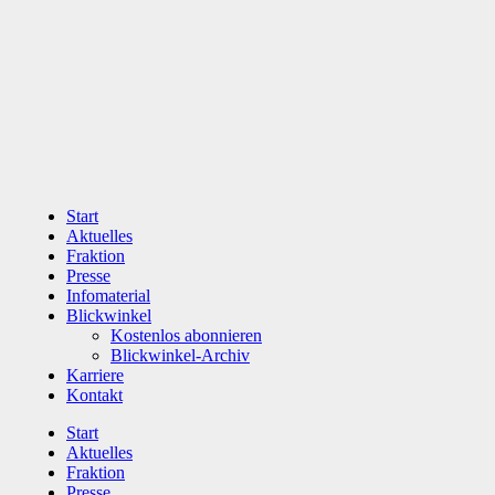
Zum
Inhalt
wechseln
Start
Aktuelles
Fraktion
Presse
Infomaterial
Blickwinkel
Kostenlos abonnieren
Blickwinkel-Archiv
Karriere
Kontakt
Start
Aktuelles
Fraktion
Presse