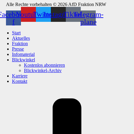
Alle Rechte vorbehalten © 2026 AfD Fraktion NRW
Facebook-
Youtube
Twitter
Instagram
Tiktok
Telegram-
f
plane
Start
Aktuelles
Fraktion
Presse
Infomaterial
Blickwinkel
Kostenlos abonnieren
Blickwinkel-Archiv
Karriere
Kontakt