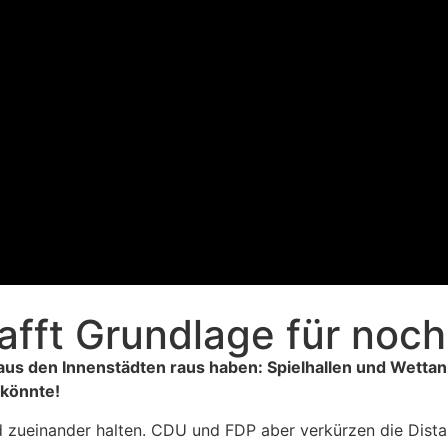
afft Grundlage für noc
aus den Innenstädten raus haben: Spielhallen und Wettan
 könnte!
 zueinander halten. CDU und FDP aber verkürzen die Distan