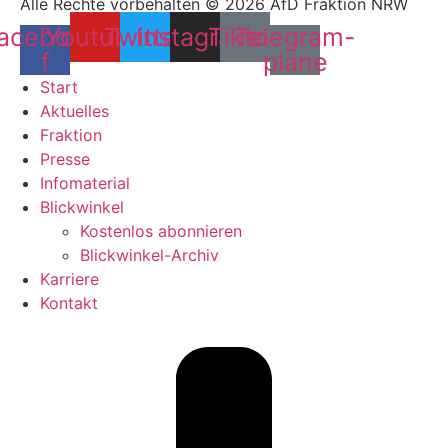
Alle Rechte vorbehalten © 2026 AfD Fraktion NRW
acebook-
Youtube
Twitter
Instagram
Tiktok
Telegram-
f
plane
Start
Aktuelles
Fraktion
Presse
Infomaterial
Blickwinkel
Kostenlos abonnieren
Blickwinkel-Archiv
Karriere
Kontakt