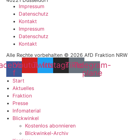
Impressum
Datenschutz
Kontakt
Impressum
Datenschutz
Kontakt
Alle Rechte vorbehalten © 2026 AfD Fraktion NRW
acebook-
Youtube
Twitter
Instagram
Tiktok
Telegram-
f
plane
Start
Aktuelles
Fraktion
Presse
Infomaterial
Blickwinkel
Kostenlos abonnieren
Blickwinkel-Archiv