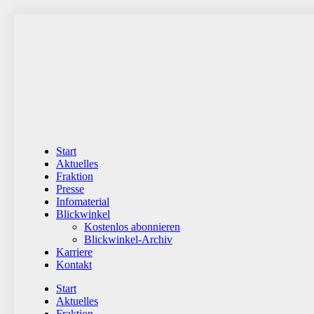
Zum
Inhalt
wechseln
Start
Aktuelles
Fraktion
Presse
Infomaterial
Blickwinkel
Kostenlos abonnieren
Blickwinkel-Archiv
Karriere
Kontakt
Start
Aktuelles
Fraktion