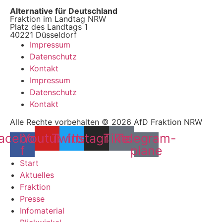
Alternative für Deutschland
Fraktion im Landtag NRW
Platz des Landtags 1
40221 Düsseldorf
Impressum
Datenschutz
Kontakt
Impressum
Datenschutz
Kontakt
Alle Rechte vorbehalten © 2026 AfD Fraktion NRW
acebook-
Youtube
Twitter
Instagram
Tiktok
Telegram-
f
plane
Start
Aktuelles
Fraktion
Presse
Infomaterial