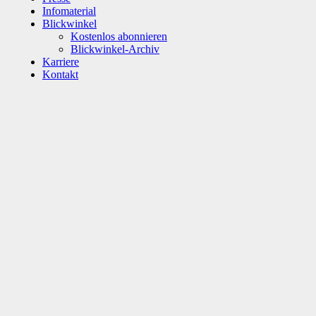
Infomaterial
Blickwinkel
Kostenlos abonnieren
Blickwinkel-Archiv
Karriere
Kontakt