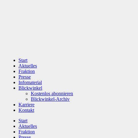
Zum
Inhalt
wechseln
Start
Aktuelles
Fraktion
Presse
Infomaterial
Blickwinkel
Kostenlos abonnieren
Blickwinkel-Archiv
Karriere
Kontakt
Start
Aktuelles
Fraktion
Presse