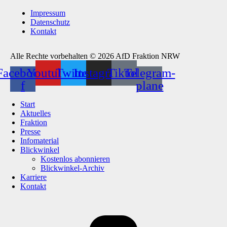
Impressum
Datenschutz
Kontakt
Alle Rechte vorbehalten © 2026 AfD Fraktion NRW
Facebook-
Youtube
Twitter
Instagram
Tiktok
Telegram-
f
plane
Start
Aktuelles
Fraktion
Presse
Infomaterial
Blickwinkel
Kostenlos abonnieren
Blickwinkel-Archiv
Karriere
Kontakt