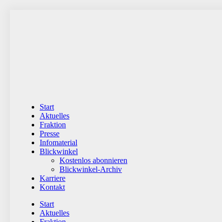
Zum
Inhalt
wechseln
Start
Aktuelles
Fraktion
Presse
Infomaterial
Blickwinkel
Kostenlos abonnieren
Blickwinkel-Archiv
Karriere
Kontakt
Start
Aktuelles
Fraktion