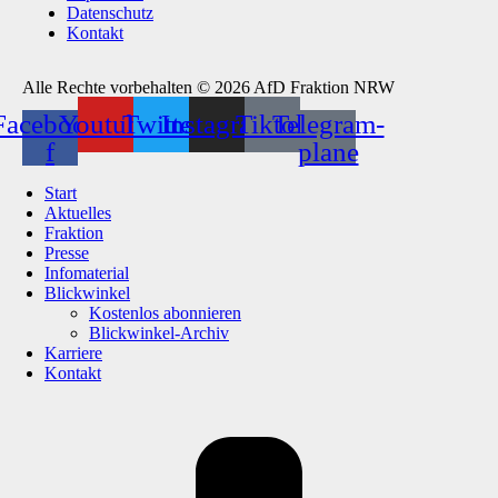
Datenschutz
Kontakt
Alle Rechte vorbehalten © 2026 AfD Fraktion NRW
Facebook-
Youtube
Twitter
Instagram
Tiktok
Telegram-
f
plane
Start
Aktuelles
Fraktion
Presse
Infomaterial
Blickwinkel
Kostenlos abonnieren
Blickwinkel-Archiv
Karriere
Kontakt