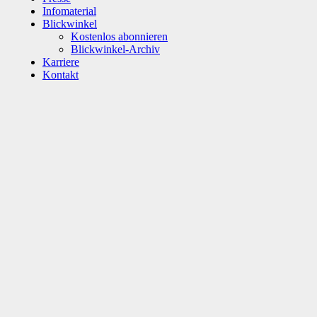
Infomaterial
Blickwinkel
Kostenlos abonnieren
Blickwinkel-Archiv
Karriere
Kontakt