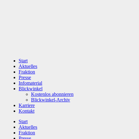
Zum
Inhalt
wechseln
Start
Aktuelles
Fraktion
Presse
Infomaterial
Blickwinkel
Kostenlos abonnieren
Blickwinkel-Archiv
Karriere
Kontakt
Start
Aktuelles
Fraktion
Presse