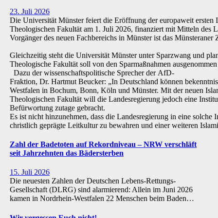
23. Juli 2026
Die Universität Münster feiert die Eröffnung der europaweit ersten 
Theologischen Fakultät am 1. Juli 2026, finanziert mit Mitteln de
Vorgänger des neuen Fachbereichs in Münster ist das Münsteraner Z
Gleichzeitig steht die Universität Münster unter Sparzwang und pla
Theologische Fakultät soll von den Sparmaßnahmen ausgenommen 
Dazu der wissenschaftspolitische Sprecher der AfD-
Fraktion, Dr. Hartmut Beucker: „In Deutschland können bekenntnis
Westfalen in Bochum, Bonn, Köln und Münster. Mit der neuen Isla
Theologischen Fakultät will die Landesregierung jedoch eine Institu
Befürwortung zutage gebracht.
Es ist nicht hinzunehmen, dass die Landesregierung in eine solche Inst
christlich geprägte Leitkultur zu bewahren und einer weiteren Isl
Zahl der Badetoten auf Rekordniveau – NRW verschläft
seit Jahrzehnten das Bädersterben
15. Juli 2026
Die neuesten Zahlen der Deutschen Lebens-Rettungs-
Gesellschaft (DLRG) sind alarmierend: Allein im Juni 2026
kamen in Nordrhein-Westfalen 22 Menschen beim Baden…
Wir vergessen Euch nicht!