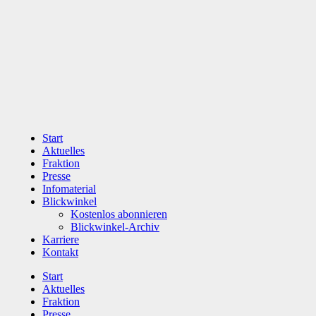
Zum
Inhalt
wechseln
Start
Aktuelles
Fraktion
Presse
Infomaterial
Blickwinkel
Kostenlos abonnieren
Blickwinkel-Archiv
Karriere
Kontakt
Start
Aktuelles
Fraktion
Presse