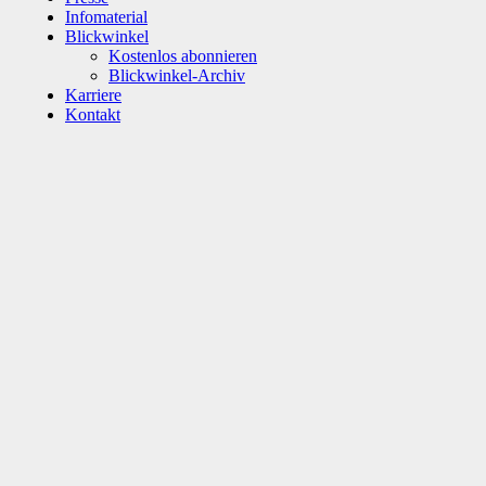
Infomaterial
Blickwinkel
Kostenlos abonnieren
Blickwinkel-Archiv
Karriere
Kontakt