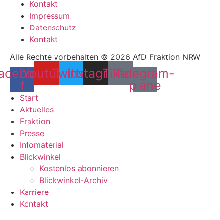
Kontakt
Impressum
Datenschutz
Kontakt
Alle Rechte vorbehalten © 2026 AfD Fraktion NRW
acebook-
Youtube
Twitter
Instagram
Tiktok
Telegram-
f
plane
Start
Aktuelles
Fraktion
Presse
Infomaterial
Blickwinkel
Kostenlos abonnieren
Blickwinkel-Archiv
Karriere
Kontakt