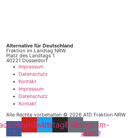
Alternative für Deutschland
Fraktion im Landtag NRW
Platz des Landtags 1
40221 Düsseldorf
Impressum
Datenschutz
Kontakt
Impressum
Datenschutz
Kontakt
Alle Rechte vorbehalten © 2026 AfD Fraktion NRW
acebook-
Youtube
Twitter
Instagram
Tiktok
Telegram-
f
plane