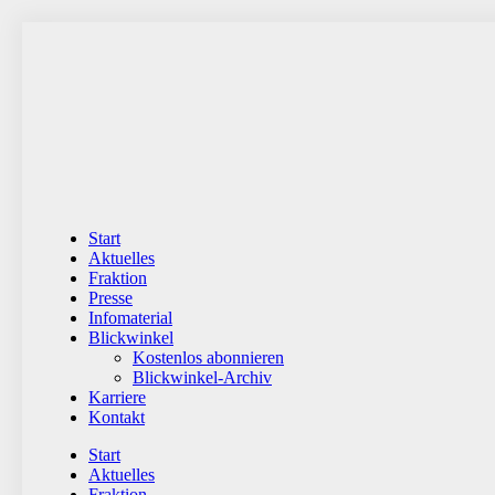
Zum
Inhalt
wechseln
Start
Aktuelles
Fraktion
Presse
Infomaterial
Blickwinkel
Kostenlos abonnieren
Blickwinkel-Archiv
Karriere
Kontakt
Start
Aktuelles
Fraktion