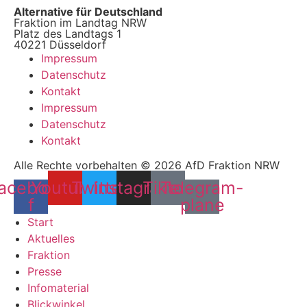
Alternative für Deutschland
Fraktion im Landtag NRW
Platz des Landtags 1
40221 Düsseldorf
Impressum
Datenschutz
Kontakt
Impressum
Datenschutz
Kontakt
Alle Rechte vorbehalten © 2026 AfD Fraktion NRW
acebook-
Youtube
Twitter
Instagram
Tiktok
Telegram-
f
plane
Start
Aktuelles
Fraktion
Presse
Infomaterial
Blickwinkel