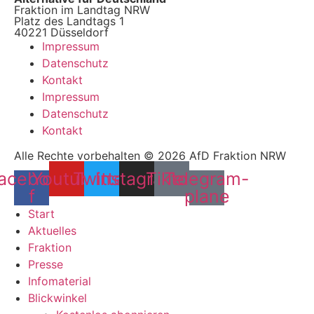
Fraktion im Landtag NRW
Platz des Landtags 1
40221 Düsseldorf
Impressum
Datenschutz
Kontakt
Impressum
Datenschutz
Kontakt
Alle Rechte vorbehalten © 2026 AfD Fraktion NRW
acebook-
Youtube
Twitter
Instagram
Tiktok
Telegram-
f
plane
Start
Aktuelles
Fraktion
Presse
Infomaterial
Blickwinkel