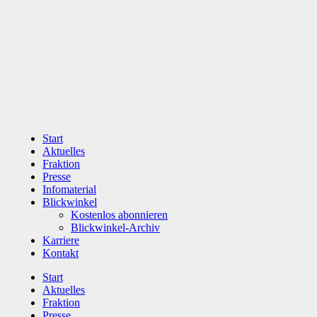
Zum
Inhalt
wechseln
Start
Aktuelles
Fraktion
Presse
Infomaterial
Blickwinkel
Kostenlos abonnieren
Blickwinkel-Archiv
Karriere
Kontakt
Start
Aktuelles
Fraktion
Presse