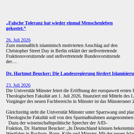
„Falsche Toleranz hat wieder einmal Menschenleben
gekostet.“
26. Juli 2026
Zum mutmaßlich islamistisch motivierten Anschlag auf den
Christopher Street Day in Berlin erklärt der stellvertretende
Fraktionsvorsitzende und stellvertretende Bundesvorsitzende
der…
Dr. Hartmut Beucker: Die Landesregierung fördert Islamisi
23. Juli 2026
Die Universität Münster feiert die Eröffnung der europaweit ersten 
Theologischen Fakultät am 1. Juli 2026, finanziert mit Mitteln de
Vorgänger des neuen Fachbereichs in Münster ist das Münsteraner Z
Gleichzeitig steht die Universität Münster unter Sparzwang und pla
Theologische Fakultät soll von den Sparmaßnahmen ausgenommen 
Dazu der wissenschaftspolitische Sprecher der AfD-
Fraktion, Dr. Hartmut Beucker: „In Deutschland können bekenntnis
Westfalen in Bochum, Bonn, Köln und Münster. Mit der neuen Isla