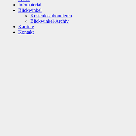
Infomaterial
Blickwinkel
Kostenlos abonnieren
Blickwinkel-Archiv
Karriere
Kontakt