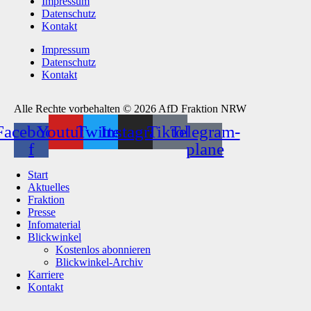
Impressum
Datenschutz
Kontakt
Impressum
Datenschutz
Kontakt
Alle Rechte vorbehalten © 2026 AfD Fraktion NRW
Facebook-
Youtube
Twitter
Instagram
Tiktok
Telegram-
f
plane
Start
Aktuelles
Fraktion
Presse
Infomaterial
Blickwinkel
Kostenlos abonnieren
Blickwinkel-Archiv
Karriere
Kontakt