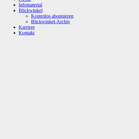
Infomaterial
Blickwinkel
Kostenlos abonnieren
Blickwinkel-Archiv
Karriere
Kontakt