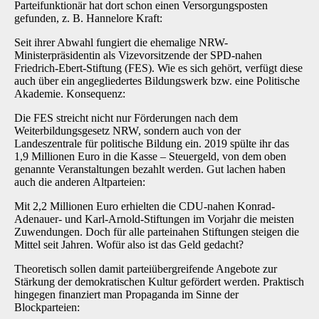
Parteifunktionär hat dort schon einen Versorgungsposten
gefunden, z. B. Hannelore Kraft:
Seit ihrer Abwahl fungiert die ehemalige NRW-
Ministerpräsidentin als Vizevorsitzende der SPD-nahen
Friedrich-Ebert-Stiftung (FES). Wie es sich gehört, verfügt diese
auch über ein angegliedertes Bildungswerk bzw. eine Politische
Akademie. Konsequenz:
Die FES streicht nicht nur Förderungen nach dem
Weiterbildungsgesetz NRW, sondern auch von der
Landeszentrale für politische Bildung ein. 2019 spülte ihr das
1,9 Millionen Euro in die Kasse – Steuergeld, von dem oben
genannte Veranstaltungen bezahlt werden. Gut lachen haben
auch die anderen Altparteien:
Mit 2,2 Millionen Euro erhielten die CDU-nahen Konrad-
Adenauer- und Karl-Arnold-Stiftungen im Vorjahr die meisten
Zuwendungen. Doch für alle parteinahen Stiftungen steigen die
Mittel seit Jahren. Wofür also ist das Geld gedacht?
Theoretisch sollen damit parteiübergreifende Angebote zur
Stärkung der demokratischen Kultur gefördert werden. Praktisch
hingegen finanziert man Propaganda im Sinne der
Blockparteien: