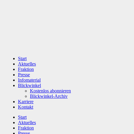
Zum
Inhalt
wechseln
Start
Aktuelles
Fraktion
Presse
Infomaterial
Blickwinkel
Kostenlos abonnieren
Blickwinkel-Archiv
Karriere
Kontakt
Start
Aktuelles
Fraktion
Presse