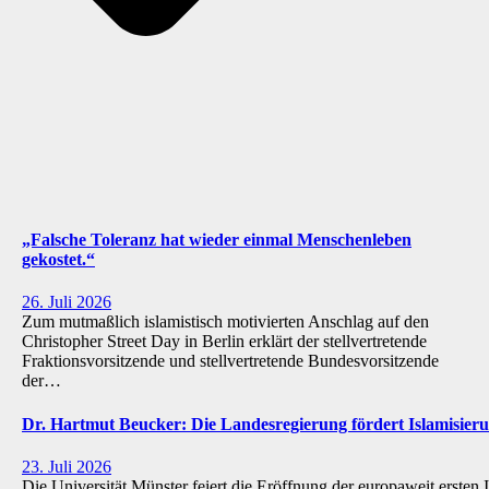
„Falsche Toleranz hat wieder einmal Menschenleben
gekostet.“
26. Juli 2026
Zum mutmaßlich islamistisch motivierten Anschlag auf den
Christopher Street Day in Berlin erklärt der stellvertretende
Fraktionsvorsitzende und stellvertretende Bundesvorsitzende
der…
Dr. Hartmut Beucker: Die Landesregierung fördert Islamisi
23. Juli 2026
Die Universität Münster feiert die Eröffnung der europaweit ersten 