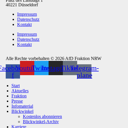
Platz des Landtags 1
40221 Düsseldorf
Impressum
Datenschutz
Kontakt
Impressum
Datenschutz
Kontakt
Alle Rechte vorbehalten © 2026 AfD Fraktion NRW
Facebook-
Youtube
Twitter
Instagram
Tiktok
Telegram-
f
plane
Start
Aktuelles
Fraktion
Presse
Infomaterial
Blickwinkel
Kostenlos abonnieren
Blickwinkel-Archiv
Karriere