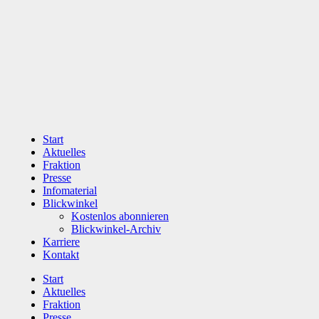
Zum
Inhalt
wechseln
Start
Aktuelles
Fraktion
Presse
Infomaterial
Blickwinkel
Kostenlos abonnieren
Blickwinkel-Archiv
Karriere
Kontakt
Start
Aktuelles
Fraktion
Presse