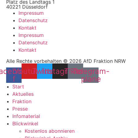
Platz des Landtags 1
40221 Düsseldorf
Impressum
Datenschutz
Kontakt
Impressum
Datenschutz
Kontakt
Alle Rechte vorbehalten © 2026 AfD Fraktion NRW
acebook-
Youtube
Twitter
Instagram
Tiktok
Telegram-
f
plane
Start
Aktuelles
Fraktion
Presse
Infomaterial
Blickwinkel
Kostenlos abonnieren