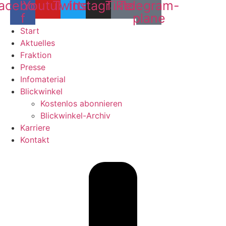
acebook-
Youtube
Twitter
Instagram
Tiktok
Telegram-
f
plane
Start
Aktuelles
Fraktion
Presse
Infomaterial
Blickwinkel
Kostenlos abonnieren
Blickwinkel-Archiv
Karriere
Kontakt