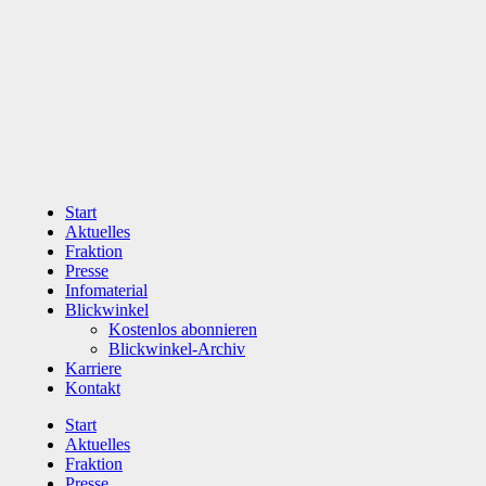
Zum
Inhalt
wechseln
Start
Aktuelles
Fraktion
Presse
Infomaterial
Blickwinkel
Kostenlos abonnieren
Blickwinkel-Archiv
Karriere
Kontakt
Start
Aktuelles
Fraktion
Presse