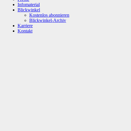
Infomaterial
Blickwinkel
Kostenlos abonnieren
Blickwinkel-Archiv
Karriere
Kontakt