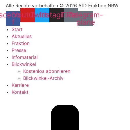
Alle Rechte vorbehalten © 2026 AfD Fraktion NRW
acebook-
Youtube
Twitter
Instagram
Tiktok
Telegram-
f
plane
Start
Aktuelles
Fraktion
Presse
Infomaterial
Blickwinkel
Kostenlos abonnieren
Blickwinkel-Archiv
Karriere
Kontakt