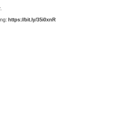
.
ung:
https://bit.ly/35i0xnR