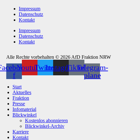
Impressum
Datenschutz
Kontakt
Impressum
Datenschutz
Kontakt
Alle Rechte vorbehalten © 2026 AfD Fraktion NRW
Facebook-
Youtube
Twitter
Instagram
Tiktok
Telegram-
f
plane
Start
Aktuelles
Fraktion
Presse
Infomaterial
Blickwinkel
Kostenlos abonnieren
Blickwinkel-Archiv
Karriere
Kontakt