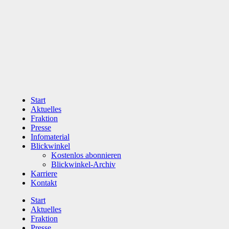
Zum
Inhalt
wechseln
Start
Aktuelles
Fraktion
Presse
Infomaterial
Blickwinkel
Kostenlos abonnieren
Blickwinkel-Archiv
Karriere
Kontakt
Start
Aktuelles
Fraktion
Presse