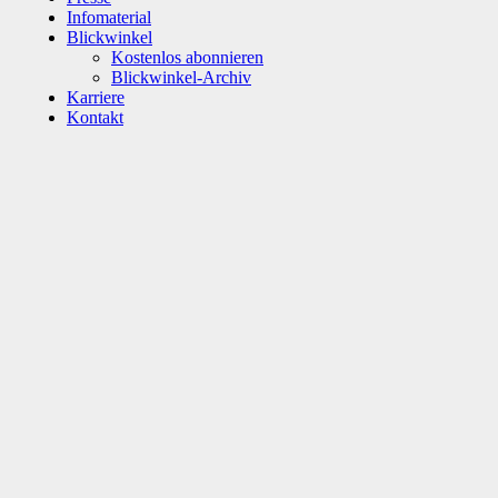
Infomaterial
Blickwinkel
Kostenlos abonnieren
Blickwinkel-Archiv
Karriere
Kontakt