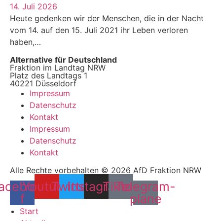
14. Juli 2026
Heute gedenken wir der Menschen, die in der Nacht
vom 14. auf den 15. Juli 2021 ihr Leben verloren
haben,…
Alternative für Deutschland
Fraktion im Landtag NRW
Platz des Landtags 1
40221 Düsseldorf
Impressum
Datenschutz
Kontakt
Impressum
Datenschutz
Kontakt
Alle Rechte vorbehalten © 2026 AfD Fraktion NRW
acebook-
Youtube
Twitter
Instagram
Tiktok
Telegram-
f
plane
Start