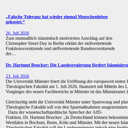
„Falsche Toleranz hat wieder einmal Menschenleben
gekostet.“
26. Juli 2026
Zum mutmaßlich islamistisch motivierten Anschlag auf den
Christopher Street Day in Berlin erklärt der stellvertretende
Fraktionsvorsitzende und stellvertretende Bundesvorsitzende
der…
Dr. Hartmut Beucker: Die Landesregierung fördert Islamisi
23. Juli 2026
Die Universität Münster feiert die Eröffnung der europaweit ersten 
Theologischen Fakultät am 1. Juli 2026, finanziert mit Mitteln de
Vorgänger des neuen Fachbereichs in Münster ist das Münsteraner Z
Gleichzeitig steht die Universität Münster unter Sparzwang und pla
Theologische Fakultät soll von den Sparmaßnahmen ausgenommen 
Dazu der wissenschaftspolitische Sprecher der AfD-
Fraktion, Dr. Hartmut Beucker: „In Deutschland können bekenntnis
Westfalen in Bochum, Bonn, Köln und Münster. Mit der neuen Isla
Theologischen Fakultät will die Landesregierung jedoch eine Institu