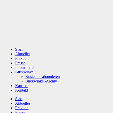
Zum
Inhalt
wechseln
Start
Aktuelles
Fraktion
Presse
Infomaterial
Blickwinkel
Kostenlos abonnieren
Blickwinkel-Archiv
Karriere
Kontakt
Start
Aktuelles
Fraktion
Presse