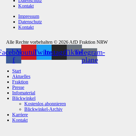
Datenschutz
Kontakt
Impressum
Datenschutz
Kontakt
Alle Rechte vorbehalten © 2026 AfD Fraktion NRW
Facebook-
Youtube
Twitter
Instagram
Tiktok
Telegram-
f
plane
Start
Aktuelles
Fraktion
Presse
Infomaterial
Blickwinkel
Kostenlos abonnieren
Blickwinkel-Archiv
Karriere
Kontakt