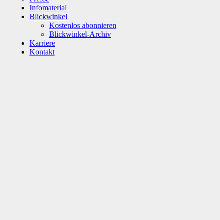
Infomaterial
Blickwinkel
Kostenlos abonnieren
Blickwinkel-Archiv
Karriere
Kontakt