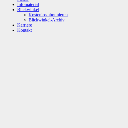
Infomaterial
Blickwinkel
Kostenlos abonnieren
Blickwinkel-Archiv
Karriere
Kontakt