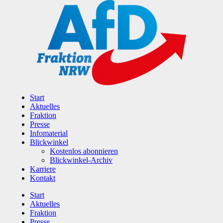
Zum
Inhalt
wechseln
Start
Aktuelles
Fraktion
Presse
Infomaterial
Blickwinkel
Kostenlos abonnieren
Blickwinkel-Archiv
Karriere
Kontakt
Start
Aktuelles
Fraktion
Presse