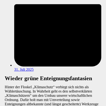
31. Juli 2025
Wieder grüne Enteignungsfantasien
Hinter der Floskel „Klimaschutz“ verbirgt sich nichts als
Wählertäuschung. In Wahrheit geht es den selbstverklärten
„Klimaschützern“ um den Umbau unserer wirtschaftlichen
Ordnung. Dafür holt man mit Umverteilung sowie
Enteignungen altbekannte (und längst gescheiterte) Werkzeuge