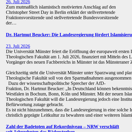
26. Juli 2026
Zum mutmaßlich islamistisch motivierten Anschlag auf den
Christopher Street Day in Berlin erklärt der stellvertretende
Fraktionsvorsitzende und stellvertretende Bundesvorsitzende
der…
Dr. Hartmut Beucker: Die Landesregierung fördert Islamisi
23. Juli 2026
Die Universität Münster feiert die Eröffnung der europaweit ersten 
Theologischen Fakultät am 1. Juli 2026, finanziert mit Mitteln de
Vorgänger des neuen Fachbereichs in Münster ist das Münsteraner Z
Gleichzeitig steht die Universität Münster unter Sparzwang und pla
Theologische Fakultät soll von den Sparmaßnahmen ausgenommen 
Dazu der wissenschaftspolitische Sprecher der AfD-
Fraktion, Dr. Hartmut Beucker: „In Deutschland können bekenntnis
Westfalen in Bochum, Bonn, Köln und Münster. Mit der neuen Isla
Theologischen Fakultät will die Landesregierung jedoch eine Institu
Befürwortung zutage gebracht.
Es ist nicht hinzunehmen, dass die Landesregierung in eine solche Inst
christlich geprägte Leitkultur zu bewahren und einer weiteren Isl
Zahl der Badetoten auf Rekordniveau – NRW verschläft
seit Jahrzehnten das Bädersterben