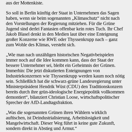
aus der Mottenkiste.
So soll in Berlin künftig der Staat in Unternehmen das Sagen
haben, wenn sie beim sogenannten „Klimaschutz“ nicht nach
den Vorstellungen der Regierung mitziehen. Für die Grüne
Jugend sind derlei Fantasien offenbar kein rotes Tuch. Ihr Chef
Jakob Blasel denkt in den Medien laut über eine Enteignung
großer Konzerne wie RWE oder Thyssenkrupp nach – ganz
zum Wohle des Klimas, versteht sich.
„Wie man nach unzähligen historischen Negativbeispielen
immer noch auf die Idee kommen kann, dass der Staat der
bessere Unternehmer sei, bleibt ein Geheimnis der Grünen.
Immerhin: Die jetzt diskutierten Enteignungen von
Industriekonzernen wie Thyssenkrupp werden kaum noch nötig
sein. Schließlich hat die schwarz-grüne Landesregierung unter
Ministerpräsident Hendrik Wüst (CDU) den Traditionskonzern
bereits durch ihre grün-ideologische Energiepolitik vollkommen
demontiert“, bilanziert Christian Loose, wirtschaftspolitischer
Sprecher der AfD-Landtagsfraktion.
„Was die sogenannten Grünen ihren Wählern wirklich
auftischen, ist Deindustrialisierung, Arbeitslosigkeit und
Mangelwirtschaft. Dieser Weg führt in keine gute Zukunft,
sondern direkt in Abstieg und Armut.“