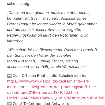
schmallippig.
„Das kann man glauben, muss man aber nicht“
,
kommentiert Sven Tritschler.
„Sozialistisches
Gedankengut ist längst wieder in Mode gekommen
und die scheinkonservative schwarzgelbe
Regierungskoalition läuft den Rotgrünen willig
hinterher.“
„Wirtschaft ist ein Riesenthema. Dass der Lernstoff
den Schülern den Vater der sozialen
Marktwirtschaft, Ludwig Erhard, bislang
anscheinend vorenthält, ist ein Warnzeichen.“
➡
Zum Offenen Brief an die Schulministerin:
https://www.wiwo.de/politik/deutschland/karl-
marx-statt-ludwig-erhard-der-pruefungsstoff-fuer-
das-abitur-2019-irritiert/24371670.html?
fbclid=IwAR0MyWzRaIWNj_uW1o7N3lLYp2WN1EGfP0
➡
Zur AfD-Anfrage und Antwort der