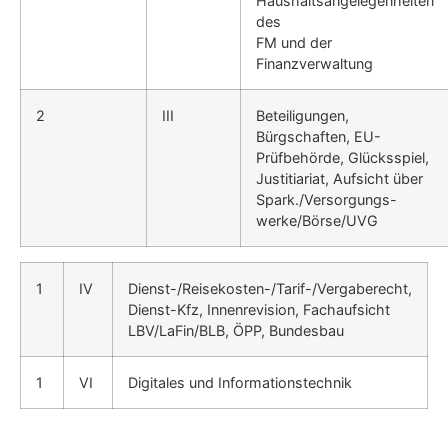
Haushaltsangelegenheiten
des
FM und der
Finanzverwaltung
2
III
Beteiligungen,
Bürgschaften, EU-
Prüfbehörde, Glücksspiel,
Justitiariat, Aufsicht über
Spark./Versorgungs-
werke/Börse/UVG
1
IV
Dienst-/Reisekosten-/Tarif-/Vergaberecht,
Dienst-Kfz, In­nenrevision, Fachaufsicht
LBV/LaFin/BLB, ÖPP, Bundes­bau
1
VI
Digitales und Informationstech­nik