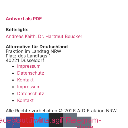
Antwort als PDF
Beteiligte:
Andreas Keith
,
Dr. Hartmut Beucker
Alternative für Deutschland
Fraktion im Landtag NRW
Platz des Landtags 1
40221 Düsseldorf
Impressum
Datenschutz
Kontakt
Impressum
Datenschutz
Kontakt
Alle Rechte vorbehalten © 2026 AfD Fraktion NRW
acebook-
Youtube
Twitter
Instagram
Tiktok
Telegram-
f
plane